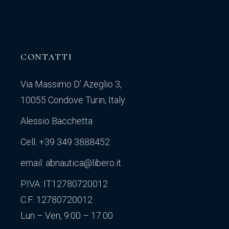
CONTATTI
Via Massimo D’ Azeglio 3,
10055 Condove Turin, Italy
Alessio Bacchetta
Cell. +39 349 3888452
email: abnautica@libero.it
P.IVA: IT12780720012
C.F: 12780720012
Lun – Ven, 9.00 – 17.00