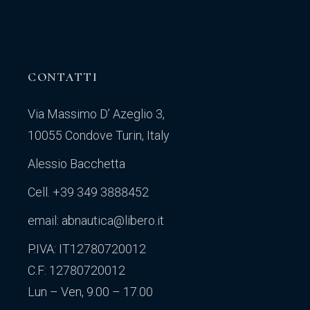
CONTATTI
Via Massimo D’ Azeglio 3,
10055 Condove Turin, Italy
Alessio Bacchetta
Cell. +39 349 3888452
email: abnautica@libero.it
P.IVA: IT12780720012
C.F: 12780720012
Lun – Ven, 9.00 – 17.00