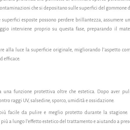
 e contaminazioni che si depositano sulle superfici del gommone d
a e superfici esposte possono perdere brillantezza, assumere u
paggio interviene proprio su questa fase, preparando il mate
re alla luce la superficie originale, migliorando l’aspetto c
 efficace.
a una funzione protettiva oltre che estetica. Dopo aver puli
ontro raggi UV, salsedine, sporco, umidità e ossidazione.
iù facile da pulire e meglio protetto durante la stagione. L
iù a lungo l’effetto estetico del trattamento e aiutando a prese