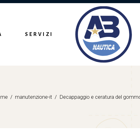
A
SERVIZI
Retubing
Refitting
ome
manutenzione-it
Decappaggio e ceratura del gomm