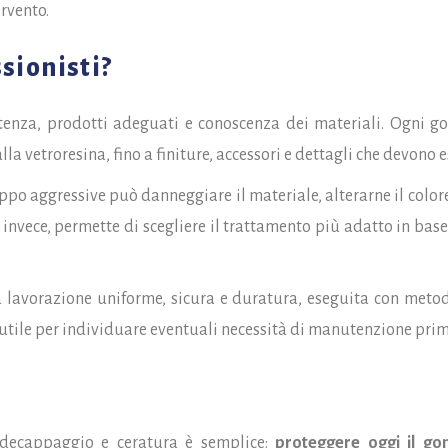
ervento.
sionisti?
enza, prodotti adeguati e conoscenza dei materiali. Ogni go
a vetroresina, fino a finiture, accessori e dettagli che devono e
ppo aggressive può danneggiare il materiale, alterarne il color
, invece, permette di scegliere il trattamento più adatto in ba
una lavorazione uniforme, sicura e duratura, eseguita con metod
utile per individuare eventuali necessità di manutenzione prim
 decappaggio e ceratura è semplice:
proteggere oggi il go