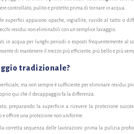
re controllato, pulito e protetto prima di tornare in acqua.
 superfici appaiono opache, ingiallite, ruvide al tatto o diff
cchi residui non eliminabili con un semplice lavaggio.
ti in acqua per lunghi periodi o esposti frequentemente al s
ente di mantenere il mezzo più efficiente, più bello e più semp
ggio tradizionale?
rficiale, ma non sempre è sufficiente per eliminare residui prof
oprio qui che il decappaggio fa la differenza.
ato, preparando la superficie a ricevere la protezione succe
o e offrire una protezione non uniforme.
la corretta sequenza delle lavorazioni: prima la pulizia profon